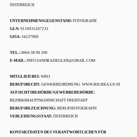
ÖSTERREICH
UNTERNEHMENSGEGENSTAND:
FOTOGRAFIE
GLN:
9110031267233
GISA:
34237960
TEL.:
0664 38 09 208
E-MAIL:
INFO.SANDRAZIEGLER@GMAIL.COM
MITGLIED BEI:
WKO
BERUFSRECHT:
GEWERBEORDNUNG: WWW.RIS.BKA.GV.AT
AUFSICHTSBEHÖRDE/GEWERBEBEHÖRDE:
BEZIRKSHAUPTMANNSCHAFT FREISTADT
BERUFSBEZEICHNUNG:
BERUFSFOTOGRAFIN
VERLEIHUNGSSTAAT:
ÖSTERREICH
KONTAKTDATEN DES VERANTWORTLICHEN FÜR